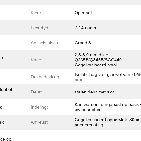
Kleur:
Op maat
Levertyd:
7-14 dagen
Antiseismisch:
Graad 8
2,3-3,0 mm dikte
en
Kader:
Q235B/Q345B/SGC440
Gegalvaniseerd staal
Isolatielaag van glaswol van 40/8
Dakbedekking:
mm
dubbel
Deur:
stalen deur met slot
Kan worden aangepast op basis 
rd
Indeling:
uw behoeften
Gegalvaniseerd oppervlak+80um
eid
Anti-rust:
poedercoating
ice op