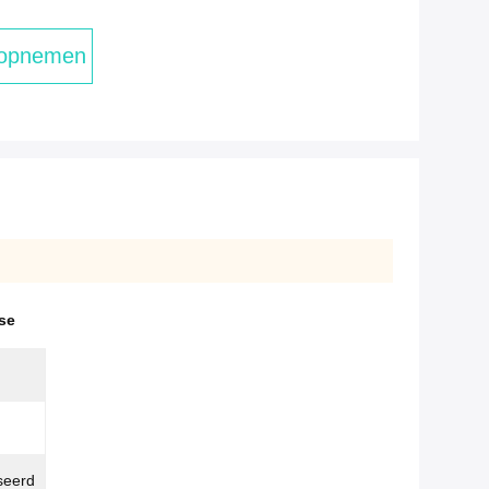
 opnemen
se
seerd