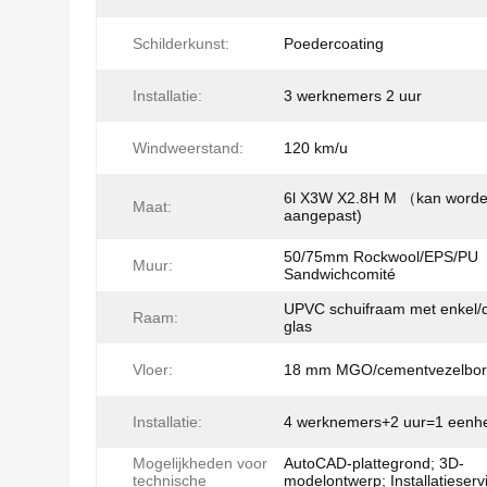
Schilderkunst:
Poedercoating
Installatie:
3 werknemers 2 uur
Windweerstand:
120 km/u
6l X3W X2.8H M （kan word
Maat:
aangepast)
50/75mm Rockwool/EPS/PU
Muur:
Sandwichcomité
UPVC schuifraam met enkel/
Raam:
glas
Vloer:
18 mm MGO/cementvezelbo
Installatie:
4 werknemers+2 uur=1 eenh
Mogelijkheden voor
AutoCAD-plattegrond; 3D-
technische
modelontwerp; Installatieserv