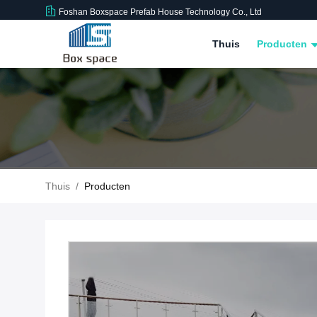
Foshan Boxspace Prefab House Technology Co., Ltd
Thuis
Producten
Thuis
/
Producten