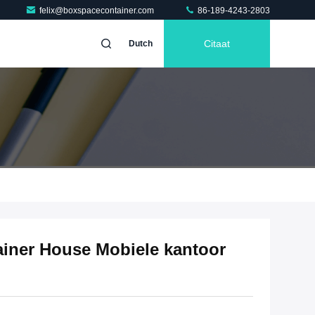
felix@boxspacecontainer.com
86-189-4243-2803
Citaat
Dutch
ainer House Mobiele kantoor