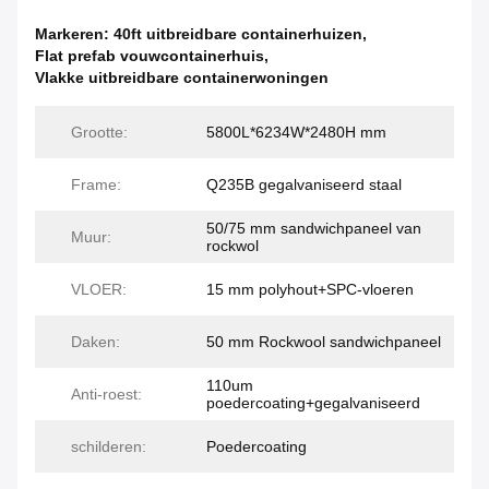
Markeren:
40ft uitbreidbare containerhuizen
,
Flat prefab vouwcontainerhuis
,
Vlakke uitbreidbare containerwoningen
Grootte:
5800L*6234W*2480H mm
Frame:
Q235B gegalvaniseerd staal
50/75 mm sandwichpaneel van
Muur:
rockwol
VLOER:
15 mm polyhout+SPC-vloeren
Daken:
50 mm Rockwool sandwichpaneel
110um
Anti-roest:
poedercoating+gegalvaniseerd
schilderen:
Poedercoating