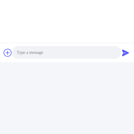
het rioolwater,
Pompwerk
verbindingspunt van de
machine
Photo
Video Call
Audio Call