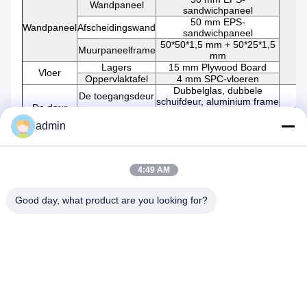
Wandpaneel
sandwichpaneel
50 mm EPS-
Wandpaneel
Afscheidingswand
sandwichpaneel
50*50*1,5 mm + 50*25*1,5
Muurpaneelframe
mm
Lagers
15 mm Plywood Board
Vloer
Oppervlaktafel
4 mm SPC-vloeren
Dubbelglas, dubbele
De toegangsdeur
schuifdeur, aluminium frame
De deur
Slaapkamer deur
Sandwichpaneel deur
Toiletdeur
Sandwichpaneel deur
admin
W1500*H1500mm,
Windows
dubbelglas, UPVC-frame
Badkamer
1440*2500 mm
4:49 AM
Acrylbasis, glazen sliding
Douche kamer
partition en deur, doucheset
Badkamer
Ijdelheid
Keramische wasbak, kraan
Good day, what product are you looking for?
Rond 440 x 380 x 870 mm,
Bassin en Tap
waterkraan
Grootte: 1600*650mm,
Keuken
Schap 1
gootsteen, kast, kraan
Distributeur
Airbreaks
Lamp
Woonkamer, kamer, toilet
Elektriciteit
Schakelaar
Woonkamer, kamer, toilet
en water
Sluiting
Woonkamer, kamer, toilet
(VS-
Verbinding van de inlaat en
standaard)