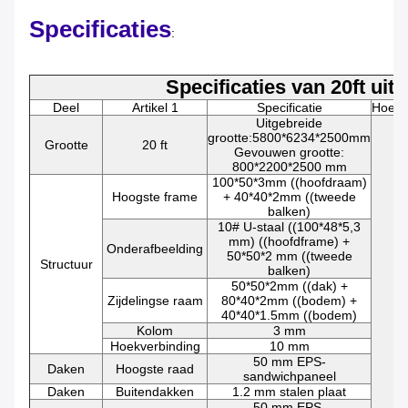
Specificaties
:
Specificaties van 20ft uit
Deel
Artikel 1
Specificatie
Hoeve
Uitgebreide
grootte:5800*6234*2500mm
Grootte
20 ft
Gevouwen grootte:
800*2200*2500 mm
100*50*3mm ((hoofdraam)
Hoogste frame
+ 40*40*2mm ((tweede
balken)
10# U-staal ((100*48*5,3
mm) ((hoofdframe) +
Onderafbeelding
50*50*2 mm ((tweede
Structuur
balken)
50*50*2mm ((dak) +
Zijdelingse raam
80*40*2mm ((bodem) +
40*40*1.5mm ((bodem)
Kolom
3 mm
Hoekverbinding
10 mm
50 mm EPS-
Daken
Hoogste raad
sandwichpaneel
Daken
Buitendakken
1.2 mm stalen plaat
50 mm EPS-