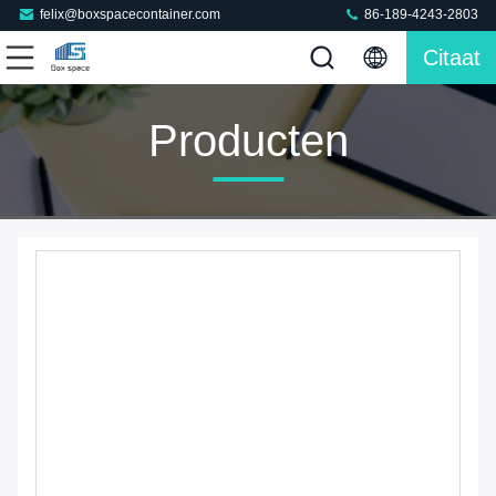
felix@boxspacecontainer.com
86-189-4243-2803
Citaat
Producten