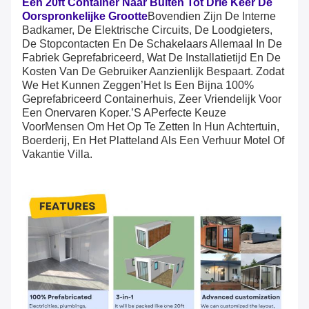
Een 20ft Container Naar Buiten Tot Drie Keer De
Oorspronkelijke Grootte
Bovendien Zijn De Interne
Badkamer, De Elektrische Circuits, De Loodgieters,
De Stopcontacten En De Schakelaars Allemaal In De
Fabriek Geprefabriceerd, Wat De Installatietijd En De
Kosten Van De Gebruiker Aanzienlijk Bespaart.
Zodat
We Het Kunnen Zeggen
’
Het Is Een Bijna 100%
Geprefabriceerd Containerhuis, Zeer Vriendelijk Voor
Een Onervaren Koper.
’
S A
Perfecte Keuze
Voor
Mensen Om Het Op Te Zetten In Hun Achtertuin,
Boerderij, En Het Platteland Als Een Verhuur Motel Of
Vakantie Villa.