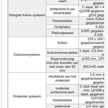
raam
gegalvani
C-staal, 80 × 40
Achterlicht A van
Q235B gegalvanise
bovenkader
g/m2 gegalv
Hoogste frame systeem
vorm 210x16
Hoekstukken
gegalvanisee
Huidplaten
0.45mm
V-831 gegoten sta
Plafondpaneel
0,326 m
210 x 160 m
Kolom
gegalvaniseerd st
gegalvani
L-type, 2,5 mm di
Kolommenversteker
Columnesysteem
mm
Regenwaterpijp
d=50 mm, UPVC
met een breedte van
niet meer dan 50
M12×40 zeshoe
mm
2.5 mm dik
Hoofdlicht van het
gegalvaniseerd st
onderstel
gegalvani
C-stuk staal van 
onderste
mm; Q235B geg
achterlichtraam
staal, gegalvanis
Onderste systeem
210*150*1
hoekstukken
gegalvaniseer
watervloei
t=1 mm; gegal