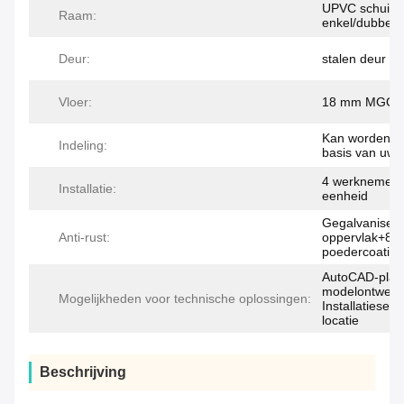
UPVC schuifr
Raam:
enkel/dubbel 
Deur:
stalen deur me
Vloer:
18 mm MGO/c
Kan worden a
Indeling:
basis van uw 
4 werknemers
Installatie:
eenheid
Gegalvanisee
Anti-rust:
oppervlak+80
poedercoating
AutoCAD-platt
modelontwerp
Mogelijkheden voor technische oplossingen:
Installatieser
locatie
Beschrijving