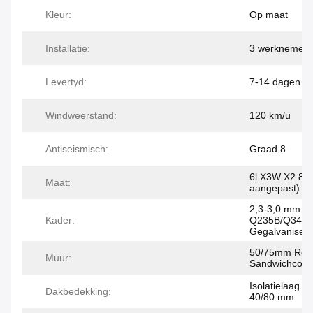
Kleur:
Op maat
Installatie:
3 werknemers
Levertyd:
7-14 dagen
Windweerstand:
120 km/u
Antiseismisch:
Graad 8
6l X3W X2.8H
Maat:
aangepast)
2,3-3,0 mm di
Kader:
Q235B/Q345
Gegalvaniseer
50/75mm Roc
Muur:
Sandwichcomi
Isolatielaag v
Dakbedekking:
40/80 mm