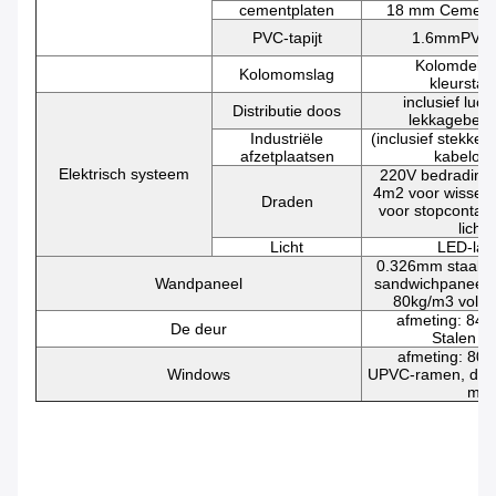
cementplaten
18 mm Cementv
PVC-tapijt
1.6mmPVC-
Kolomdek,
Kolomomslag
kleurstaa
inclusief luc
Distributie doos
lekkagebes
Industriële
(inclusief stekker)
afzetplaatsen
kabelop
Elektrisch systeem
220V bedrading,
4m2 voor wissels
Draden
voor stopcontact
licht
Licht
LED-la
0.326mm staal 
Wandpaneel
sandwichpaneel v
80kg/m3 volu
afmeting: 84
De deur
Stalen d
afmeting: 80
Windows
UPVC-ramen, dubb
mm