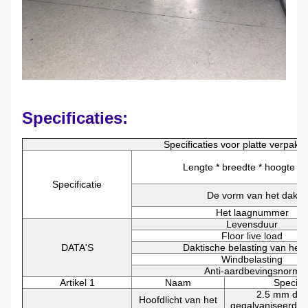
Specificaties:
Specificaties voor platte verpakk
Lengte * breedte * hoogte (
Specificatie
De vorm van het dak
Het laagnummer
Levensduur
Floor live load
DATA'S
Daktische belasting van het 
Windbelasting
Anti-aardbevingsnorm
Artikel 1
Naam
Specific
2.5 mm dik
Hoofdlicht van het
gegalvaniseerd st