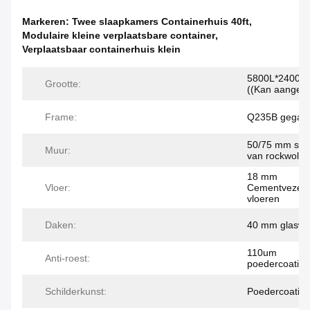
Markeren:
Twee slaapkamers Containerhuis 40ft
,
Modulaire kleine verplaatsbare container
,
Verplaatsbaar containerhuis klein
5800L*2400W
Grootte:
((Kan aangep
Frame:
Q235B gegalva
50/75 mm san
Muur:
van rockwol
18 mm
Vloer:
Cementvezelp
vloeren
Daken:
40 mm glaswol
110um
Anti-roest:
poedercoating
Schilderkunst:
Poedercoatin