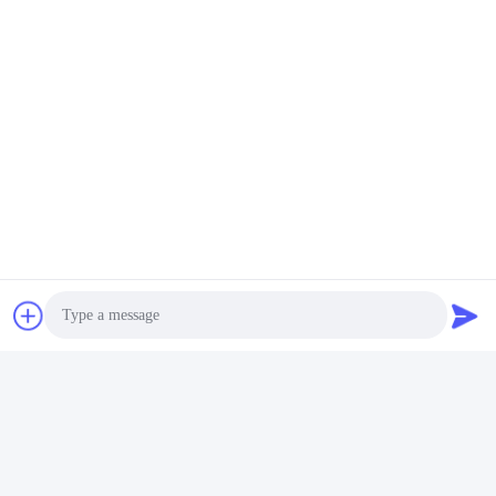
Ondersteuning en diensten:
BOX SPACE Zal
Bieden Een Reeks Technische
Ondersteuning En Serviceopties Om Ervoor Te
Zorgen Dat Uw Product Op Zijn Best Werkt.Onze
Deskundigen Zijn Beschikbaar Om U Te Adviseren En
Photo
Te Helpen Bij Eventuele Technische ProblemenEn
Ons Klantenservice Team Is Ook Beschikbaar Om
Video Call