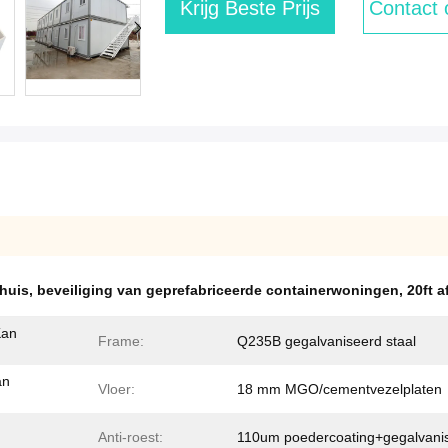
Krijg Beste Prijs
Contact
rhuis
,
beveiliging van geprefabriceerde containerwoningen
,
20ft 
Kan
Frame:
Q235B gegalvaniseerd staal
an
Vloer:
18 mm MGO/cementvezelplaten
Anti-roest:
110um poedercoating+gegalvani