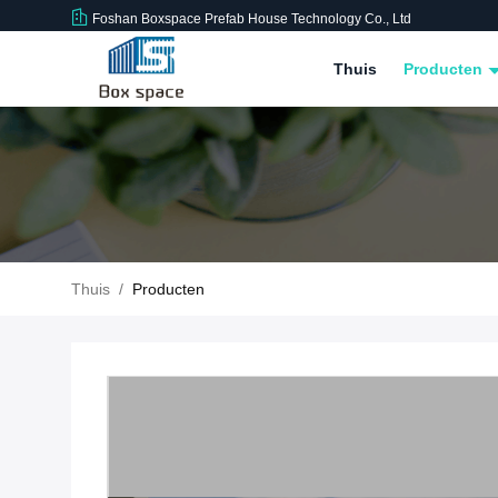
Foshan Boxspace Prefab House Technology Co., Ltd
Thuis
Producten
Thuis
/
Producten