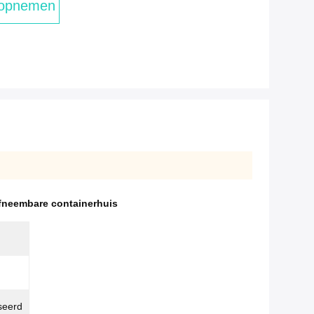
 opnemen
afneembare containerhuis
seerd