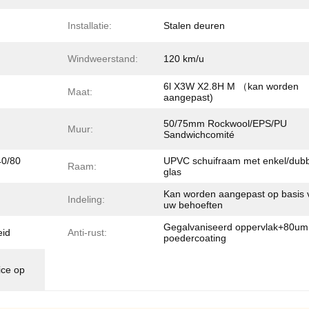
Installatie:
Stalen deuren
Windweerstand:
120 km/u
6l X3W X2.8H M （kan worden
Maat:
aangepast)
50/75mm Rockwool/EPS/PU
Muur:
Sandwichcomité
40/80
UPVC schuifraam met enkel/dubb
Raam:
glas
Kan worden aangepast op basis 
Indeling:
uw behoeften
Gegalvaniseerd oppervlak+80um
eid
Anti-rust:
poedercoating
ice op