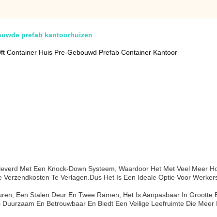
ouwde prefab kantoorhuizen
t Container Huis Pre-Gebouwd Prefab Container Kantoor
leverd Met Een Knock-Down Systeem, Waardoor Het Met Veel Meer H
e Verzendkosten Te Verlagen.
Dus Het Is Een Ideale Optie Voor Werker
Muren, Een Stalen Deur En Twee Ramen, Het Is Aanpasbaar In Grootte 
s Duurzaam En Betrouwbaar En Biedt Een Veilige Leefruimte Die Meer