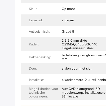
Kleur:
Op maat
Levertyd:
7 dagen
Antiseismisch:
Graad 8
2,3-3,0 mm dikte
Kader:
Q235B/Q345B/SGC440
Gegalvaniseerd staal
Isolatielaag van glaswol van 
Dakbedekking:
mm
Deur:
stalen deur met slot
Installatie:
4 werknemers+2 uur=1 eenh
Mogelijkheden voor
AutoCAD-plattegrond; 3D-
technische
modelontwerp; Installatieserv
oplossingen:
één locatie