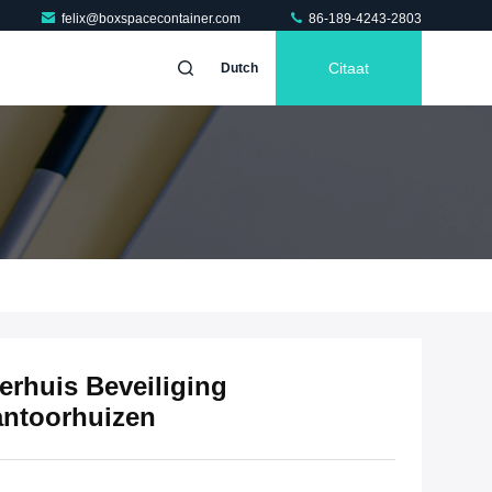
felix@boxspacecontainer.com
86-189-4243-2803
Citaat
Dutch
erhuis Beveiliging
antoorhuizen