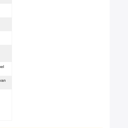
el
van