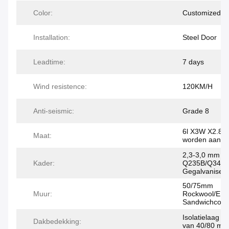
Color:
Customized
Installation:
Steel Door
Leadtime:
7 days
Wind resistence:
120KM/H
Anti-seismic:
Grade 8
6l X3W X2.8
Maat:
worden aange
2,3-3,0 mm di
Kader:
Q235B/Q345
Gegalvaniseer
50/75mm
Muur:
Rockwool/EP
Sandwichcomi
Isolatielaag v
Dakbedekking:
van 40/80 mm