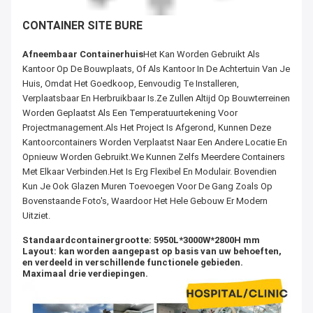
CONTAINER SITE BURE
Afneembaar Containerhuis
Het Kan Worden Gebruikt Als
Kantoor Op De Bouwplaats, Of Als Kantoor In De Achtertuin Van Je
Huis, Omdat Het Goedkoop, Eenvoudig Te Installeren,
Verplaatsbaar En Herbruikbaar Is.Ze Zullen Altijd Op Bouwterreinen
Worden Geplaatst Als Een Temperatuurtekening Voor
Projectmanagement.Als Het Project Is Afgerond, Kunnen Deze
Kantoorcontainers Worden Verplaatst Naar Een Andere Locatie En
Opnieuw Worden Gebruikt.We Kunnen Zelfs Meerdere Containers
Met Elkaar Verbinden.Het Is Erg Flexibel En Modulair. Bovendien
Kun Je Ook Glazen Muren Toevoegen Voor De Gang Zoals Op
Bovenstaande Foto's, Waardoor Het Hele Gebouw Er Modern
Uitziet.
Standaardcontainergrootte: 5950L*3000W*2800H mm
Layout: kan worden aangepast op basis van uw behoeften,
en verdeeld in verschillende functionele gebieden.
Maximaal drie verdiepingen.