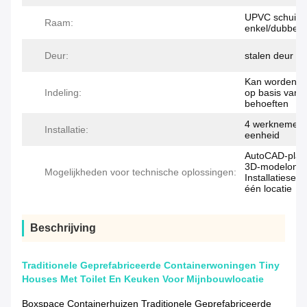
UPVC schuifr
Raam:
enkel/dubbel 
Deur:
stalen deur me
Kan worden a
Indeling:
op basis van 
behoeften
4 werknemers
Installatie:
eenheid
AutoCAD-platt
3D-modelontw
Mogelijkheden voor technische oplossingen:
Installatieserv
één locatie
Beschrijving
Traditionele Geprefabriceerde Containerwoningen Tiny
Houses Met Toilet En Keuken Voor Mijnbouwlocatie
Boxspace Containerhuizen Traditionele Geprefabriceerde