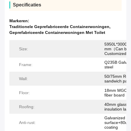
Specificaties
Markeren:
Traditionele Geprefabriceerde Containerwoningen
,
Geprefabriceerde Containerwoningen Met Toilet
5950L*3000W
Size:
mm（Can be
Customized)
Q235B Galvan
Frame:
steel
50/75mm Roc
Wall:
sandwich pane
18mm MGO/C
Floor:
fiber board
40mm glass w
Roofing:
insulation laye
Galvanized
Anti-rust:
surface+80um
coating