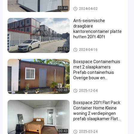
Vouwbaar Containerhuis
00:44
2024-04-02
Anti-seismische
draagbare
kantorencontainer platte
hutten 20ft 40ft
Draagbare kantoorcontainer
00:53
2024-04-16
Boxspace Containerhuis
met 2 slaapkamers
Prefab containerhuis
Overige bouw en
onroerend goed
Containerhuis met twee
Afneembaar containerhuis
00:48
2025-12-04
verdiepingen
Boxspace 20ft Flat Pack
Container Home Kleine
woning 2 verdiepingen
prefab slaapkamer Flat
Pack Container House
Afneembaar containerhuis
00:43
2025-03-24