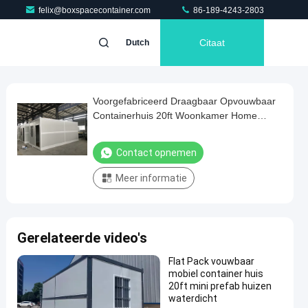
felix@boxspacecontainer.com
86-189-4243-2803
Citaat
Dutch
Voorgefabriceerd Draagbaar Opvouwbaar
Containerhuis 20ft Woonkamer Home
Office Cabin
Contact opnemen
Meer informatie
Gerelateerde video's
Flat Pack vouwbaar
mobiel container huis
20ft mini prefab huizen
waterdicht