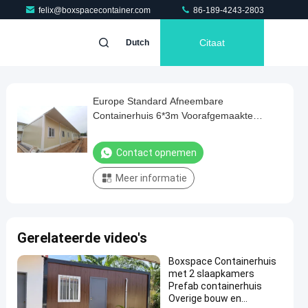
felix@boxspacecontainer.com
86-189-4243-2803
Citaat
Dutch
Europe Standard Afneembare
Containerhuis 6*3m Voorafgemaakte
mobiele huizen 20ft
Contact opnemen
Meer informatie
Gerelateerde video's
Boxspace Containerhuis
met 2 slaapkamers
Prefab containerhuis
Overige bouw en