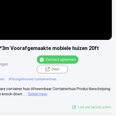
*3m Voorafgemaakte mobiele huizen 20ft
Contact opnemen
ingen
Deel
ner
#
Voorgebouwd containerhuis
re container huis Afneembaar Containerhuis Productbeschrijving:
knock-down .....
Bekijk meer
Laat een bericht achter.