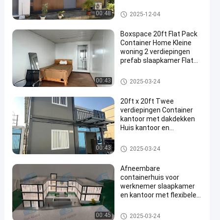
onroerend goed
Containerhuis met twee
Afneembaar containerhuis
00:48
2025-12-04
verdiepingen
Boxspace 20ft Flat Pack
Container Home Kleine
woning 2 verdiepingen
prefab slaapkamer Flat
Pack Container House
Afneembaar containerhuis
00:43
2025-03-24
20ft x 20ft Twee
verdiepingen Container
kantoor met dakdekken
Huis kantoor en
vakantiehuis voor
persoonlijk gebruik
Afneembaar containerhuis
00:43
2025-03-24
Afneembare
containerhuis voor
werknemer slaapkamer
en kantoor met flexibele
maat en eenvoudige
installatie
Afneembaar containerhuis
00:45
2025-03-24