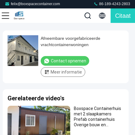
felix@boxspacecontainer.com
86-189-4243-2803
Citaat
Play
Afneembare voorgefabriceerde
Afneembare
Video
vrachtcontainerwoningen
voorgefabriceerde
vrachtcontainerwoningen
Contact opnemen
Contact
Meer informatie
2026-
1878
Afneembaar
opnemen
containerhuis
01-26
Meningen
Deel
#
Gerelateerde video's
Mobiele
containerhuizen
Boxspace Containerhuis
#
met 2 slaapkamers
de
Prefab containerhuis
Overige bouw en
prefabhuizen
onroerend goed
van de