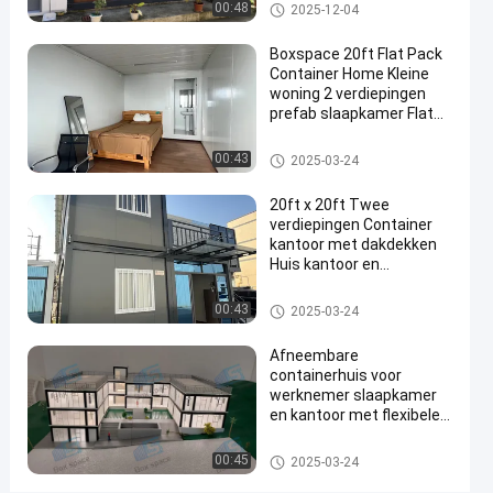
Containerhuis met twee
Afneembaar containerhuis
00:48
2025-12-04
opslagcontainer
verdiepingen
#
Boxspace 20ft Flat Pack
Voorgebouwd
Container Home Kleine
containerhuis
woning 2 verdiepingen
prefab slaapkamer Flat
B
Pack Container House
O
Afneembaar containerhuis
00:43
2025-03-24
X
S
20ft x 20ft Twee
P
verdiepingen Container
A
kantoor met dakdekken
C
Huis kantoor en
E
vakantiehuis voor
P
persoonlijk gebruik
Afneembaar containerhuis
00:43
2025-03-24
r
e
Afneembare
f
containerhuis voor
a
werknemer slaapkamer
b
en kantoor met flexibele
r
maat en eenvoudige
i
installatie
Afneembaar containerhuis
00:45
2025-03-24
c