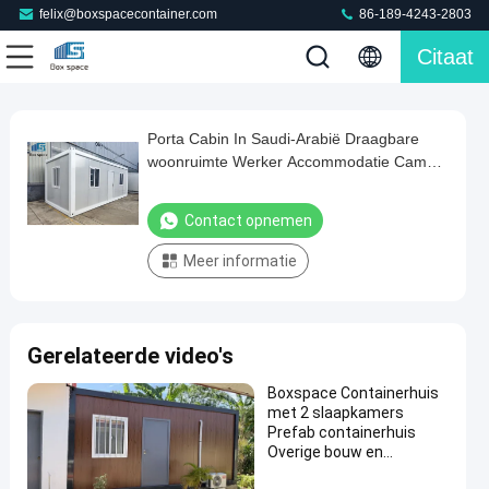
felix@boxspacecontainer.com
86-189-4243-2803
Citaat
Play
Porta Cabin In Saudi-Arabië Draagbare
Porta
Video
woonruimte Werker Accommodatie Camp
Cabin
Met isolatie Voor bouwplaats
In
Contact opnemen
Saudi-
Meer informatie
Arabië
Draagbare
woonruimte
Gerelateerde video's
Werker
Accommodatie
Boxspace Containerhuis
met 2 slaapkamers
Camp
Prefab containerhuis
Met
Overige bouw en
onroerend goed
isolatie