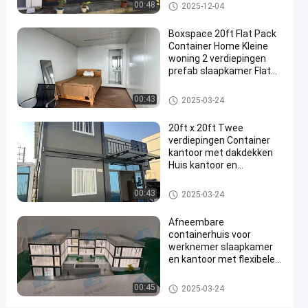
Containerhuis met twee
Afneembaar containerhuis
00:48
2025-12-04
Voor
verdiepingen
bouwplaats
Boxspace 20ft Flat Pack
Container Home Kleine
Contact
woning 2 verdiepingen
2025-
121
Afneembaar
prefab slaapkamer Flat
opnemen
containerhuis
01-03
Meningen
Pack Container House
Deel
Afneembaar containerhuis
00:43
2025-03-24
#
20ft x 20ft Twee
Mobiele
verdiepingen Container
containerhuizen
kantoor met dakdekken
#
Huis kantoor en
de
vakantiehuis voor
persoonlijk gebruik
Afneembaar containerhuis
prefabhuizen
00:43
2025-03-24
van de
Afneembare
opslagcontainer
containerhuis voor
#
werknemer slaapkamer
Voorgebouwd
en kantoor met flexibele
containerhuis
maat en eenvoudige
installatie
Afneembaar containerhuis
B
00:45
2025-03-24
O