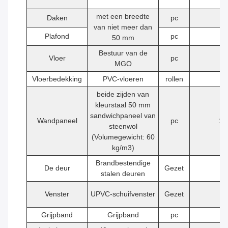
met een breedte
Daken
pc
6
van niet meer dan
Plafond
pc
6
50 mm
Bestuur van de
Vloer
pc
5
MGO
Vloerbedekking
PVC-vloeren
rollen
1
beide zijden van
kleurstaal 50 mm
sandwichpaneel van
Wandpaneel
pc
16
steenwol
(Volumegewicht: 60
kg/m3)
Brandbestendige
De deur
Gezet
1
stalen deuren
Venster
UPVC-schuifvenster
Gezet
2
Grijpband
Grijpband
pc
1