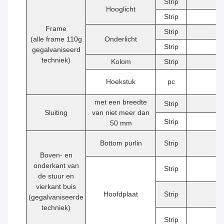
Strip
2
Hooglicht
Strip
2
Frame
Strip
2
(alle frame 110g
Onderlicht
Strip
2
gegalvaniseerd
techniek)
Kolom
Strip
4
Hoekstuk
pc
8
met een breedte
Strip
2
Sluiting
van niet meer dan
Strip
2
50 mm
Bottom purlin
Strip
9
Boven- en
onderkant van
Strip
2
de stuur en
vierkant buis
Hoofdplaat
Strip
3
(gegalvaniseerde
techniek)
Strip
6