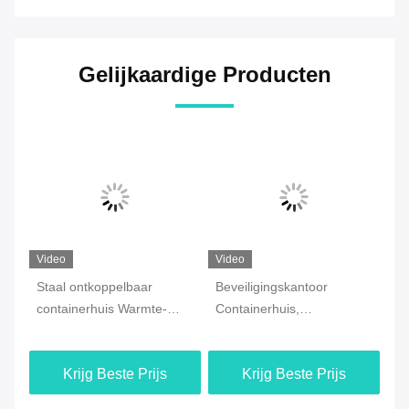
Gelijkaardige Producten
Video
Video
Vi
ge
Staal ontkoppelbaar
Beveiligingskantoor
Af
containerhuis Warmte-
Containerhuis,
co
isolatie Prefabricate huizen
Afneembare gefabriceerde
op
modulaire containerhuis
we
Krijg Beste Prijs
Krijg Beste Prijs