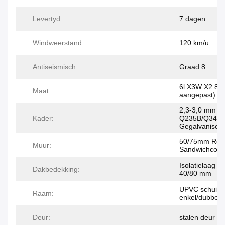
Levertyd:
7 dagen
Windweerstand:
120 km/u
Antiseismisch:
Graad 8
6l X3W X2.8H
Maat:
aangepast)
2,3-3,0 mm di
Kader:
Q235B/Q345
Gegalvaniseer
50/75mm Roc
Muur:
Sandwichcomi
Isolatielaag v
Dakbedekking:
40/80 mm
UPVC schuifr
Raam:
enkel/dubbel 
Deur:
stalen deur me