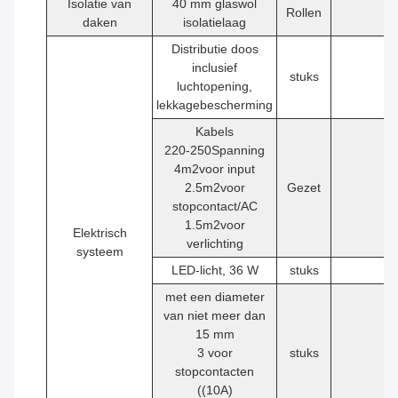
Isolatie van
40 mm glaswol
Rollen
1
daken
isolatielaag
Distributie doos
inclusief
stuks
1
luchtopening,
lekkagebescherming
Kabels
220-250Spanning
4
m2
voor input
2.5
m2
voor
Gezet
1
stopcontact/AC
1.5
m2
voor
Elektrisch
verlichting
systeem
LED-licht, 36 W
stuks
2
met een diameter
van niet meer dan
15 mm
3 voor
stuks
4
stopcontacten
((10A)