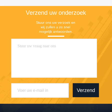
Verzend uw onderzoek
Stuur ons uw verzoek en 
wij zullen u zo snel 
mogelijk antwoorden.
Verzend