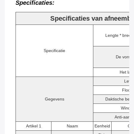
Specificaties:
Specificaties van afneemba
Lengte * breed
Specificatie
De vorm 
Het la
Leve
Floor 
Gegevens
Daktische bela
Windw
Anti-aard
Artikel 1
Naam
Eenheid
Qt