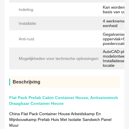
Kan worden a
Indeling:
basis van uw 
4 werknemers
Installatie:
eenheid
Gegalvanisee
Anti-rust:
oppervlak+80
poedercoating
AutoCAD-platt
modelontwerp
Mogelijkheden voor technische oplossingen:
Installatieser
locatie
Beschrijving
Flat Pack Prefab Cabin Container House, Antiseismisch
Draagbaar Container House
China Flat Pack Container House Arbeidskamp En
Mijnbouwkamp Prefab Huis Met Isolatie Sandwich Panel
Muur