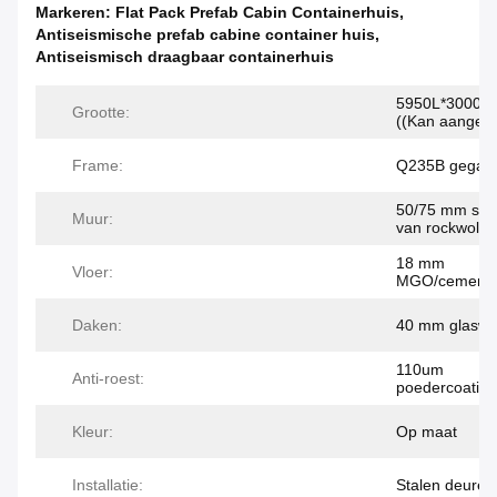
Markeren:
Flat Pack Prefab Cabin Containerhuis
,
Antiseismische prefab cabine container huis
,
Antiseismisch draagbaar containerhuis
5950L*3000W
Grootte:
((Kan aangep
Frame:
Q235B gegalva
50/75 mm san
Muur:
van rockwol
18 mm
Vloer:
MGO/cementve
Daken:
40 mm glaswol
110um
Anti-roest:
poedercoating
Kleur:
Op maat
Installatie:
Stalen deuren