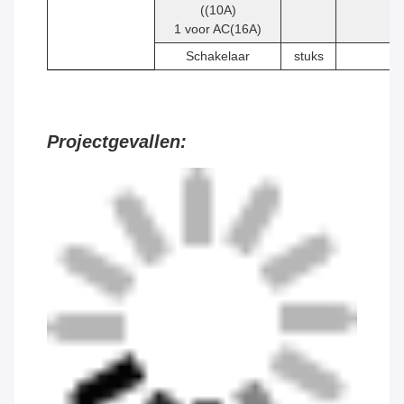
((10A)
1 voor AC(16A)
Schakelaar
stuks
1
Projectgevallen: