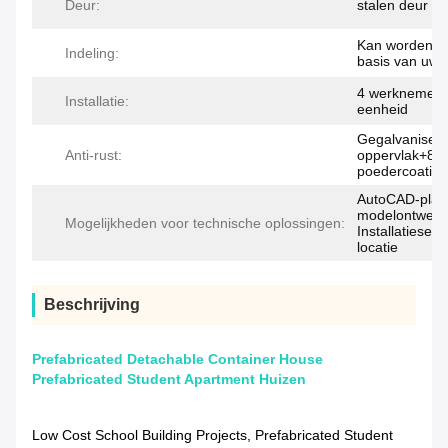
Deur:
stalen deur me
Kan worden a
Indeling:
basis van uw 
4 werknemers
Installatie:
eenheid
Gegalvanisee
Anti-rust:
oppervlak+80
poedercoating
AutoCAD-platt
modelontwerp
Mogelijkheden voor technische oplossingen:
Installatieser
locatie
Beschrijving
Prefabricated Detachable Container House
Prefabricated Student Apartment Huizen
Low Cost School Building Projects, Prefabricated Student