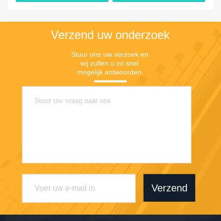
Verzend uw onderzoek
Stuur ons uw verzoek en 
wij zullen u zo snel 
mogelijk antwoorden.
Verzend