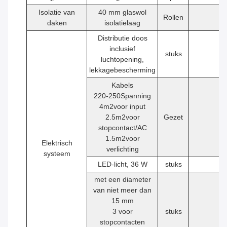
Isolatie van
40 mm glaswol
Rollen
1
daken
isolatielaag
Distributie doos
inclusief
stuks
1
luchtopening,
lekkagebescherming
Kabels
220-250Spanning
4
m2
voor input
2.5
m2
voor
Gezet
1
stopcontact/AC
1.5
m2
voor
Elektrisch
verlichting
systeem
LED-licht, 36 W
stuks
2
met een diameter
van niet meer dan
15 mm
3 voor
stuks
4
stopcontacten