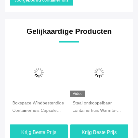
Voorgebouwd containerhuis
Gelijkaardige Producten
Video
Video
Vi
ge
Staal ontkoppelbaar
Beveiligingskantoor
Af
containerhuis Warmte-
Containerhuis,
co
isolatie Prefabricate huizen
Afneembare gefabriceerde
op
modulaire containerhuis
we
Krijg Beste Prijs
Krijg Beste Prijs