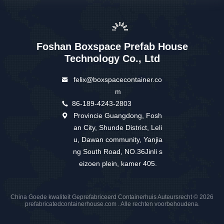
Foshan Boxspace Prefab House
Technology Co., Ltd
felix@boxspacecontainer.co
m
86-189-4243-2803
Provincie Guangdong, Fosh
an City, Shunde District, Leli
u, Dawan community, Yanjia
ng South Road, NO.36Jinli s
eizoen plein, kamer 405.
China Goede kwaliteit Geprefabriceerd Containerhuis Auteursrecht © 2026
prefabricatedcontainerhouse.com . Alle rechten voorbehoudena.