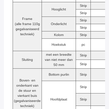
Strip
2
Hooglicht
Strip
2
Frame
Strip
2
(alle frame 110g
Onderlicht
Strip
2
gegalvaniseerd
techniek)
Kolom
Strip
4
Hoekstuk
pc
8
met een breedte
Strip
2
Sluiting
van niet meer dan
Strip
2
50 mm
Bottom purlin
Strip
9
Boven- en
onderkant van
Strip
2
de stuur en
vierkant buis
Hoofdplaat
Strip
3
(gegalvaniseerde
techniek)