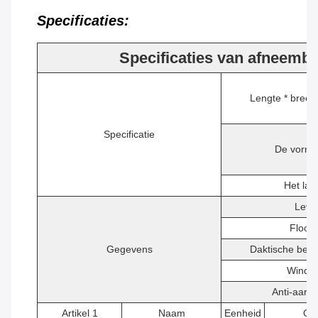
Specificaties:
Specificaties van afneemba
Lengte * breed
Specificatie
De vorm 
Het la
Leve
Floor 
Gegevens
Daktische bela
Windw
Anti-aard
Artikel 1
Naam
Eenheid
Qt