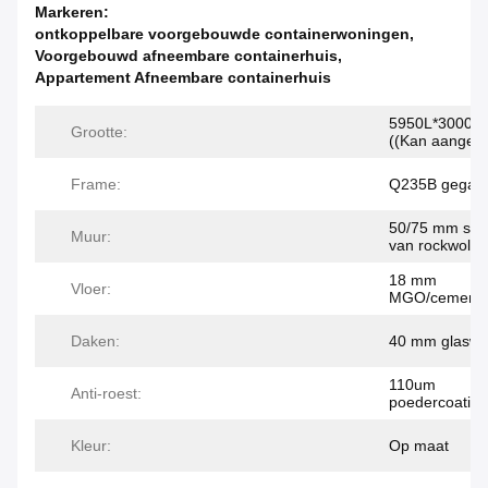
Markeren:
ontkoppelbare voorgebouwde containerwoningen
,
Voorgebouwd afneembare containerhuis
,
Appartement Afneembare containerhuis
5950L*3000W
Grootte:
((Kan aangep
Frame:
Q235B gegalva
50/75 mm san
Muur:
van rockwol
18 mm
Vloer:
MGO/cementve
Daken:
40 mm glaswol
110um
Anti-roest:
poedercoating
Kleur:
Op maat