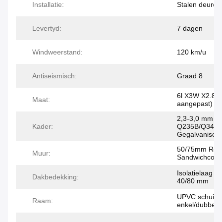
Installatie:
Stalen deuren
Levertyd:
7 dagen
Windweerstand:
120 km/u
Antiseismisch:
Graad 8
6l X3W X2.8H
Maat:
aangepast)
2,3-3,0 mm di
Kader:
Q235B/Q345
Gegalvaniseer
50/75mm Roc
Muur:
Sandwichcomi
Isolatielaag v
Dakbedekking:
40/80 mm
UPVC schuifr
Raam:
enkel/dubbel 