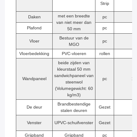
Strip
6
met een breedte
Daken
pc
6
van niet meer dan
Plafond
pc
6
50 mm
Bestuur van de
Vloer
pc
5
MGO
Vloerbedekking
PVC-vloeren
rollen
1
beide zijden van
kleurstaal 50 mm
sandwichpaneel van
Wandpaneel
pc
16
steenwol
(Volumegewicht: 60
kg/m3)
Brandbestendige
De deur
Gezet
1
stalen deuren
Venster
UPVC-schuifvenster
Gezet
2
Grijpband
Grijpband
pc
1