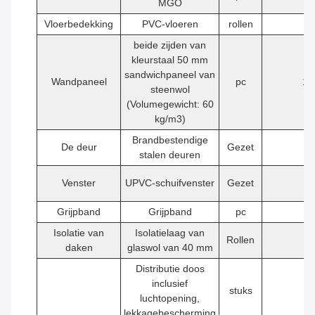
MGO
Vloerbedekking
PVC-vloeren
rollen
1
beide zijden van
kleurstaal 50 mm
sandwichpaneel van
Wandpaneel
pc
16
steenwol
(Volumegewicht: 60
kg/m3)
Brandbestendige
De deur
Gezet
1
stalen deuren
Venster
UPVC-schuifvenster
Gezet
2
Grijpband
Grijpband
pc
1
Isolatie van
Isolatielaag van
Rollen
1
daken
glaswol van 40 mm
Distributie doos
inclusief
stuks
1
luchtopening,
lekkagebescherming