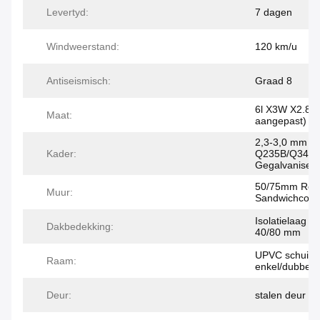
Levertyd:
7 dagen
Windweerstand:
120 km/u
Antiseismisch:
Graad 8
6l X3W X2.8H
Maat:
aangepast)
2,3-3,0 mm di
Kader:
Q235B/Q345
Gegalvaniseer
50/75mm Roc
Muur:
Sandwichcomi
Isolatielaag v
Dakbedekking:
40/80 mm
UPVC schuifr
Raam:
enkel/dubbel 
Deur:
stalen deur me