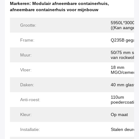
Markeren:
Modulair afneembare containerhuis
,
afneembare containerhuis voor mijnbouw
5950L*3000W
Grootte:
((Kan aangep
Frame:
Q235B gegalva
50/75 mm san
Muur:
van rockwol
18 mm
Vloer:
MGO/cementve
Daken:
40 mm glaswol
110um
Anti-roest:
poedercoating
Kleur:
Op maat
Installatie:
Stalen deuren