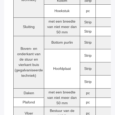
Kolom
Strip
4
Hoekstuk
pc
8
met een breedte
Strip
2
Sluiting
van niet meer dan
Strip
2
50 mm
Bottom purlin
Strip
9
Boven- en
onderkant van
Strip
2
de stuur en
vierkant buis
Hoofdplaat
Strip
3
(gegalvaniseerde
techniek)
Strip
6
met een breedte
Daken
pc
6
van niet meer dan
Plafond
pc
6
50 mm
Bestuur van de
Vloer
pc
5