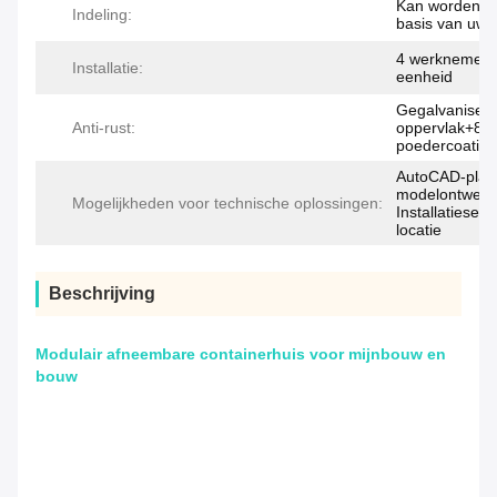
Kan worden a
Indeling:
basis van uw 
4 werknemers
Installatie:
eenheid
Gegalvanisee
Anti-rust:
oppervlak+80
poedercoating
AutoCAD-platt
modelontwerp
Mogelijkheden voor technische oplossingen:
Installatieser
locatie
Beschrijving
Modulair afneembare containerhuis voor mijnbouw en
bouw