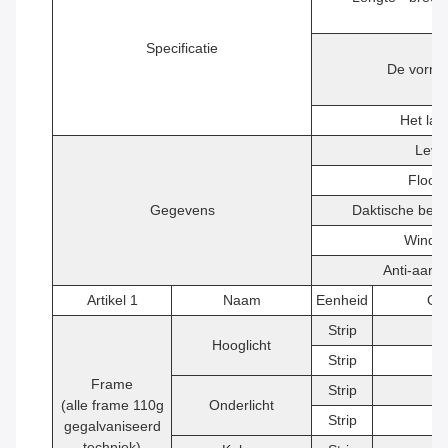
Specificatie
De vorm 
Het la
Leve
Floor 
Gegevens
Daktische bela
Windw
Anti-aard
Artikel 1
Naam
Eenheid
Qt
Strip
2
Hooglicht
Strip
2
Frame
Strip
2
(alle frame 110g
Onderlicht
Strip
2
gegalvaniseerd
techniek)