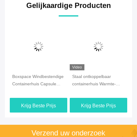
Gelijkaardige Producten
Video
Video
Vi
ge
Staal ontkoppelbaar
Beveiligingskantoor
Af
containerhuis Warmte-
Containerhuis,
co
isolatie Prefabricate huizen
Afneembare gefabriceerde
op
modulaire containerhuis
we
Krijg Beste Prijs
Krijg Beste Prijs
Verzend uw onderzoek