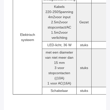
Kabels
220-250Spanning
4
m2
voor input
2.5
m2
voor
Gezet
1
stopcontact/AC
1.5
m2
voor
Elektrisch
verlichting
systeem
LED-licht, 36 W
stuks
2
met een diameter
van niet meer dan
15 mm
3 voor
stuks
4
stopcontacten
((10A)
1 voor AC(16A)
Schakelaar
stuks
1