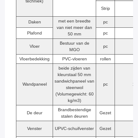
techniek)
Strip
6
met een breedte
Daken
pc
6
van niet meer dan
Plafond
pc
6
50 mm
Bestuur van de
Vloer
pc
5
MGO
Vloerbedekking
PVC-vloeren
rollen
1
beide zijden van
kleurstaal 50 mm
sandwichpaneel van
Wandpaneel
pc
16
steenwol
(Volumegewicht: 60
kg/m3)
Brandbestendige
De deur
Gezet
1
stalen deuren
Venster
UPVC-schuifvenster
Gezet
2