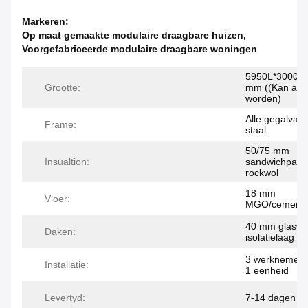
Markeren:
Op maat gemaakte modulaire draagbare huizen
,
Voorgefabriceerde modulaire draagbare woningen
5950L*3000W
Grootte:
mm ((Kan aan
worden)
Alle gegalvan
Frame:
staal
50/75 mm
Insualtion:
sandwichpane
rockwol
18 mm
Vloer:
MGO/cementve
40 mm glaswo
Daken:
isolatielaag
3 werknemers 
Installatie:
1 eenheid
Levertyd:
7-14 dagen