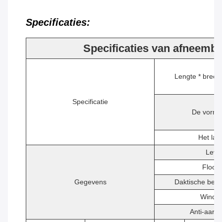
Specificaties:
Specificaties van afneemba
Lengte * breed
Specificatie
De vorm 
Het la
Leve
Floor 
Gegevens
Daktische bela
Windw
Anti-aard