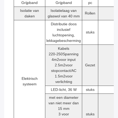
Grijpband
Grijpband
pc
1
Isolatie van
Isolatielaag van
Rollen
1
daken
glaswol van 40 mm
Distributie doos
inclusief
stuks
1
luchtopening,
lekkagebescherming
Kabels
220-250Spanning
4
m2
voor input
2.5
m2
voor
Gezet
1
stopcontact/AC
1.5
m2
voor
Elektrisch
verlichting
systeem
LED-licht, 36 W
stuks
2
met een diameter
van niet meer dan
15 mm
3 voor
stuks
4