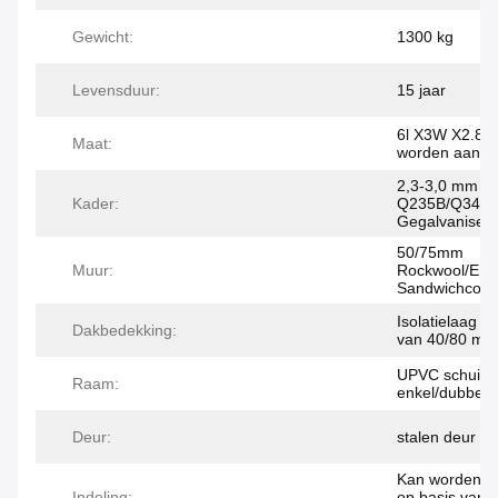
Gewicht:
1300 kg
Levensduur:
15 jaar
6l X3W X2.8
Maat:
worden aange
2,3-3,0 mm di
Kader:
Q235B/Q345
Gegalvaniseer
50/75mm
Muur:
Rockwool/EP
Sandwichcomi
Isolatielaag v
Dakbedekking:
van 40/80 mm
UPVC schuifr
Raam:
enkel/dubbel 
Deur:
stalen deur me
Kan worden a
Indeling:
op basis van 