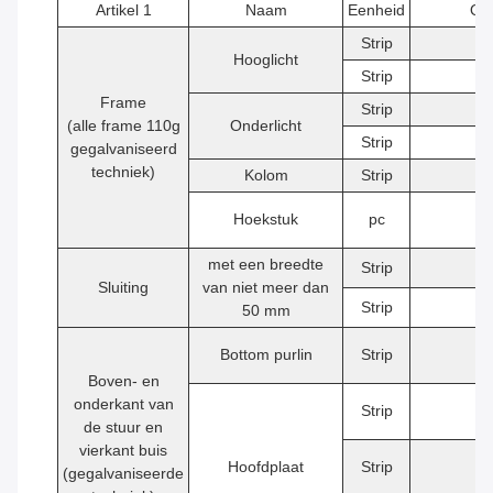
Artikel 1
Naam
Eenheid
Qt
Strip
2
Hooglicht
Strip
2
Frame
Strip
2
(alle frame 110g
Onderlicht
Strip
2
gegalvaniseerd
techniek)
Kolom
Strip
4
Hoekstuk
pc
8
met een breedte
Strip
2
Sluiting
van niet meer dan
Strip
2
50 mm
Bottom purlin
Strip
9
Boven- en
onderkant van
Strip
2
de stuur en
vierkant buis
Hoofdplaat
Strip
3
(gegalvaniseerde