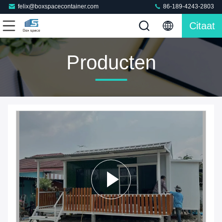
felix@boxspacecontainer.com
86-189-4243-2803
Citaat
Producten