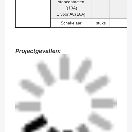
stopcontacten
((10A)
1 voor AC(16A)
Schakelaar
stuks
1
Projectgevallen: