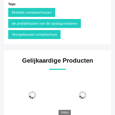
Tags:
Mobiele containerhuizen
de prefabhuizen van de opslagcontainer
Voorgebouwd containerhuis
Gelijkaardige Producten
Video
Video
Vi