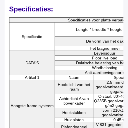
Specificaties:
Specificaties voor platte verpakk
Lengte * breedte * hoogte (
Specificatie
De vorm van het dak
Het laagnummer
Levensduur
Floor live load
DATA'S
Daktische belasting van het 
Windbelasting
Anti-aardbevingsnorm
Artikel 1
Naam
Specific
2.5 mm dik
Hoofdlicht van het
gegalvaniseerd st
raam
gegalvani
C-staal, 80×40 
Achterlicht A van
Q235B gegalvanise
bovenkader
g/m2 gegalv
Hoogste frame systeem
vorm 210x16
Hoekstukken
gegalvanisee
Huidplaten
0.45mm
V-831 gegoten sta
Plafondpaneel