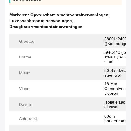
Markeren:
Opvouwbare vrachtcontainerwoningen
,
Luxe vrachtcontainerwoningen
,
Draagbare vrachtcontainerwoningen
5800L*2400W
Grootte:
((Kan aangep
SGC440 gegal
Frame:
staal+Q345B 
staal
50 Sandwichp
Muur:
steenwol
18 mm
Vloer:
Cementvezelp
vloeren
Isolatielaag 
Daken:
glaswol
80um
Anti-roest:
poedercoating