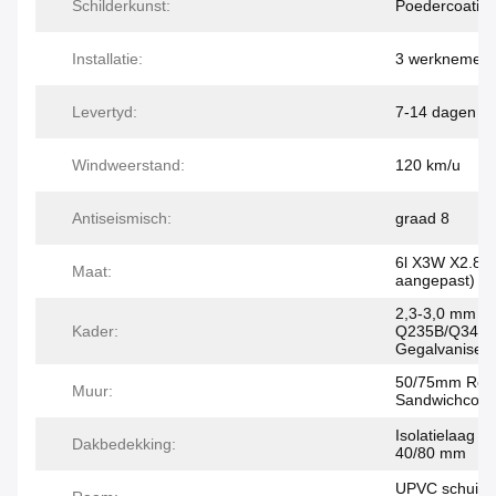
Schilderkunst:
Poedercoatin
Installatie:
3 werknemers
Levertyd:
7-14 dagen
Windweerstand:
120 km/u
Antiseismisch:
graad 8
6l X3W X2.8H
Maat:
aangepast)
2,3-3,0 mm di
Kader:
Q235B/Q345
Gegalvaniseer
50/75mm Roc
Muur:
Sandwichcomi
Isolatielaag v
Dakbedekking:
40/80 mm
UPVC schuifr