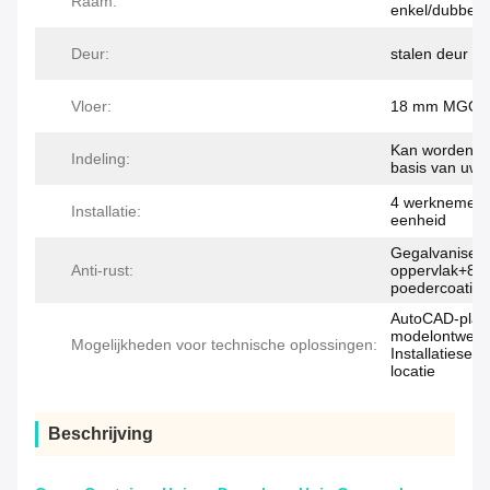
Raam:
enkel/dubbel 
Deur:
stalen deur me
Vloer:
18 mm MGO/c
Kan worden a
Indeling:
basis van uw 
4 werknemers
Installatie:
eenheid
Gegalvanisee
Anti-rust:
oppervlak+80
poedercoating
AutoCAD-platt
modelontwerp
Mogelijkheden voor technische oplossingen:
Installatieser
locatie
Beschrijving