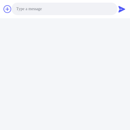
Ondersteuning En Serviceopties Om Ervoor Te
Zorgen Dat Uw Product Op Zijn Best Werkt.Onze
Deskundigen Zijn Beschikbaar Om U Te Adviseren En
Te Helpen Bij Eventuele Technische ProblemenEn
Ons Klantenservice Team Is Ook Beschikbaar Om
Vragen Of Zorgen Te Beantwoorden Over Uw
Aankoop.
Photo
Tags:
Video Call
Vlakverpakkingscontainerwoningen
Audio Call
Flat Pack Mobiele Huizen
Mobiele prefab huis
Gelijkaardige Producten