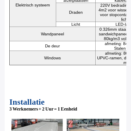
afzetplaatsen
kabelop
Elektrisch systeem
220V bedrading,
4m2 voor wissels
Draden
voor stopcontact
licht
Licht
LED-la
0.326mm staal 
Wandpaneel
sandwichpaneel v
80kg/m3 volu
afmeting: 84
De deur
Stalen d
afmeting: 80
Windows
UPVC-ramen, dubb
mm
Installatie
3 Werknemers + 2 Uur = 1 Eenheid