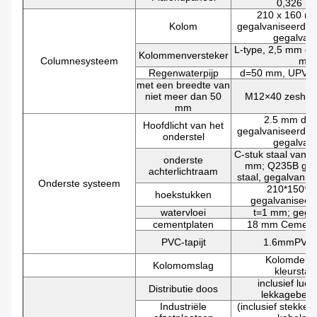
0,326 m
210 x 160 m
Kolom
gegalvaniseerd st
gegalvani
L-type, 2,5 mm di
Kolommenversteker
Columnesysteem
mm
Regenwaterpijp
d=50 mm, UPVC
met een breedte van
niet meer dan 50
M12×40 zeshoe
mm
2.5 mm dik
Hoofdlicht van het
gegalvaniseerd st
onderstel
gegalvani
C-stuk staal van 
onderste
mm; Q235B geg
achterlichtraam
staal, gegalvanis
Onderste systeem
210*150*1
hoekstukken
gegalvaniseer
watervloei
t=1 mm; gegal
cementplaten
18 mm Cementv
PVC-tapijt
1.6mmPVC-
Kolomdek,
Kolomomslag
kleurstaa
inclusief luc
Distributie doos
lekkagebes
Industriële
(inclusief stekker)