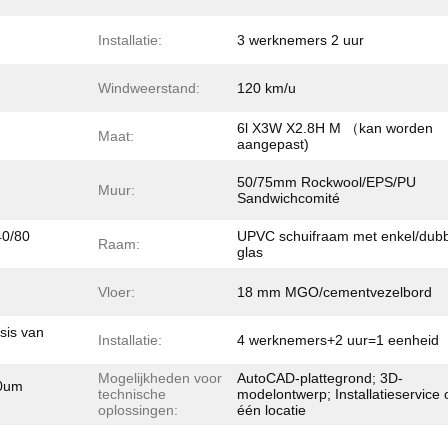
Installatie:
3 werknemers 2 uur
Windweerstand:
120 km/u
6l X3W X2.8H M （kan worden
Maat:
aangepast)
50/75mm Rockwool/EPS/PU
Muur:
Sandwichcomité
40/80
UPVC schuifraam met enkel/dubb
Raam:
glas
Vloer:
18 mm MGO/cementvezelbord
sis van
Installatie:
4 werknemers+2 uur=1 eenheid
Mogelijkheden voor
AutoCAD-plattegrond; 3D-
80um
technische
modelontwerp; Installatieservice 
oplossingen:
één locatie