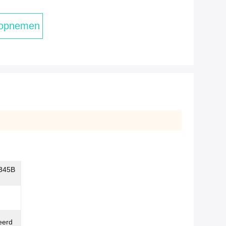
 opnemen
Q345B
eerd