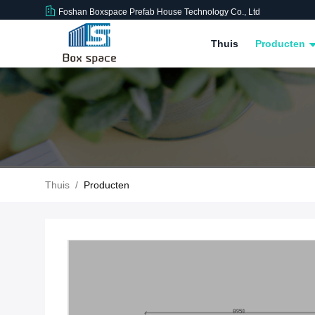
Foshan Boxspace Prefab House Technology Co., Ltd
Thuis
Producten
Thuis
/
Producten