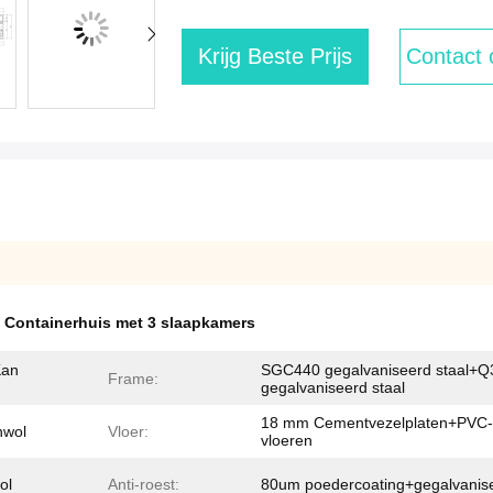
Krijg Beste Prijs
Contact
,
Containerhuis met 3 slaapkamers
Kan
SGC440 gegalvaniseerd staal+
Frame:
gegalvaniseerd staal
18 mm Cementvezelplaten+PVC-
nwol
Vloer:
vloeren
ol
Anti-roest:
80um poedercoating+gegalvanis