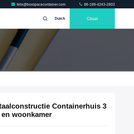
felix@boxspacecontainer.com
86-189-4243-2803
Citaat
Dutch
alconstructie Containerhuis 3
n en woonkamer