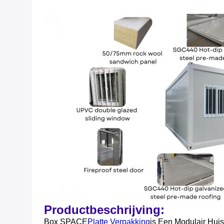
Productbeschrijving:
Box SPACE
Platte Verpakking
Is Een Modulair Huis