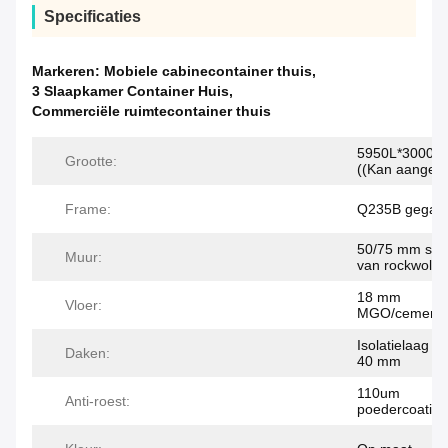
Specificaties
Markeren:
Mobiele cabinecontainer thuis
,
3 Slaapkamer Container Huis
,
Commerciële ruimtecontainer thuis
5950L*3000W
Grootte:
((Kan aangep
Frame:
Q235B gegalva
50/75 mm san
Muur:
van rockwol
18 mm
Vloer:
MGO/cementve
Isolatielaag v
Daken:
40 mm
110um
Anti-roest:
poedercoating