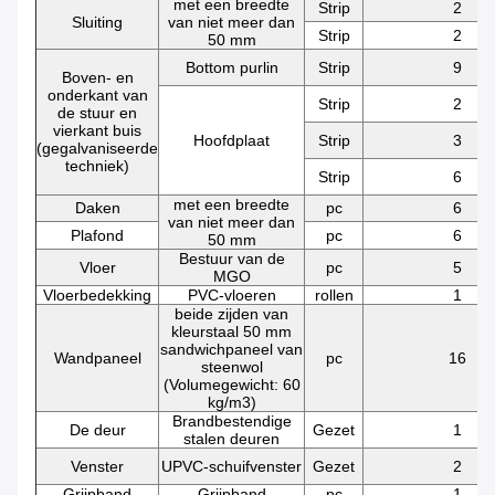
met een breedte
Strip
2
Sluiting
van niet meer dan
Strip
2
50 mm
Bottom purlin
Strip
9
Boven- en
onderkant van
Strip
2
de stuur en
vierkant buis
Hoofdplaat
Strip
3
(gegalvaniseerde
techniek)
Strip
6
met een breedte
Daken
pc
6
van niet meer dan
Plafond
pc
6
50 mm
Bestuur van de
Vloer
pc
5
MGO
Vloerbedekking
PVC-vloeren
rollen
1
beide zijden van
kleurstaal 50 mm
sandwichpaneel van
Wandpaneel
pc
16
steenwol
(Volumegewicht: 60
kg/m3)
Brandbestendige
De deur
Gezet
1
stalen deuren
Venster
UPVC-schuifvenster
Gezet
2
Grijpband
Grijpband
pc
1