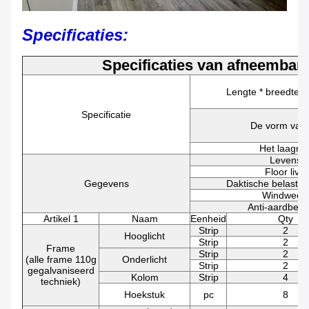
Specificaties:
Specificaties van afneembar
Lengte * breedte 
Specificatie
De vorm van 
Het laagn
Levensd
Floor live
Gegevens
Daktische belastin
Windweers
Anti-aardbev
Artikel 1
Naam
Eenheid
Qty
Strip
2
Hooglicht
Strip
2
Frame
Strip
2
(alle frame 110g
Onderlicht
Strip
2
gegalvaniseerd
Kolom
Strip
4
techniek)
Hoekstuk
pc
8