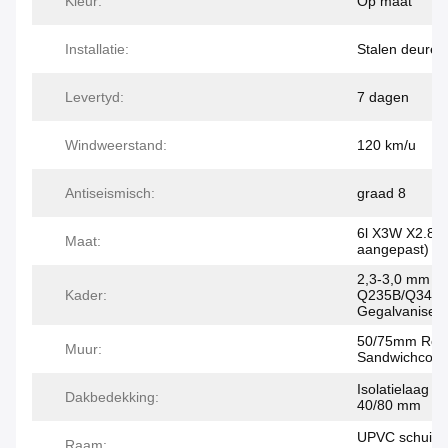
Kleur:
Op maat
Installatie:
Stalen deuren
Levertyd:
7 dagen
Windweerstand:
120 km/u
Antiseismisch:
graad 8
6l X3W X2.8H
Maat:
aangepast)
2,3-3,0 mm di
Kader:
Q235B/Q345
Gegalvaniseer
50/75mm Roc
Muur:
Sandwichcomi
Isolatielaag v
Dakbedekking:
40/80 mm
UPVC schuifr
Raam: