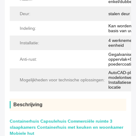
enkel/dubbel 
Deur:
stalen deur me
Kan worden a
Indeling:
basis van uw 
4 werknemers
Installatie:
eenheid
Gegalvanisee
Anti-rust:
oppervlak+80
poedercoating
AutoCAD-platt
modelontwerp
Mogelijkheden voor technische oplossingen:
Installatieser
locatie
Beschrijving
Containerhuis Capsulehuis Commerciële ruimte 3
slaapkamers Containerhuis met keuken en woonkamer
Mobiele hut