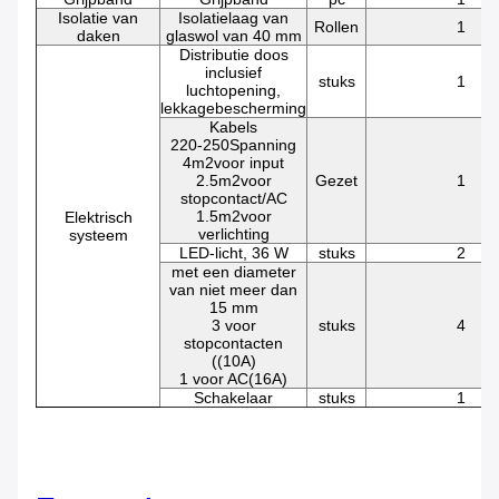
Isolatie van
Isolatielaag van
Rollen
1
daken
glaswol van 40 mm
Distributie doos
inclusief
stuks
1
luchtopening,
lekkagebescherming
Kabels
220-250Spanning
4
m2
voor input
2.5
m2
voor
Gezet
1
stopcontact/AC
1.5
m2
voor
Elektrisch
verlichting
systeem
LED-licht, 36 W
stuks
2
met een diameter
van niet meer dan
15 mm
3 voor
stuks
4
stopcontacten
((10A)
1 voor AC(16A)
Schakelaar
stuks
1