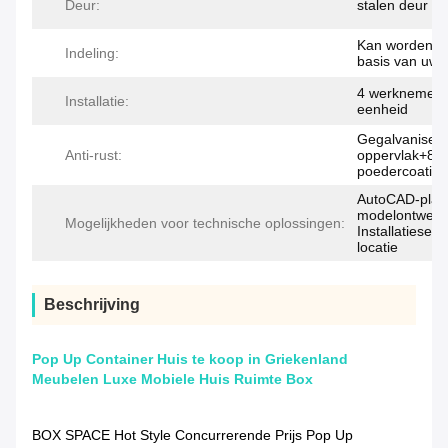
Deur:
stalen deur me
Kan worden a
Indeling:
basis van uw 
4 werknemers
Installatie:
eenheid
Gegalvanisee
Anti-rust:
oppervlak+80
poedercoating
AutoCAD-platt
modelontwerp
Mogelijkheden voor technische oplossingen:
Installatieser
locatie
Beschrijving
Pop Up Container Huis te koop in Griekenland
Meubelen Luxe Mobiele Huis Ruimte Box
BOX SPACE Hot Style Concurrerende Prijs Pop Up