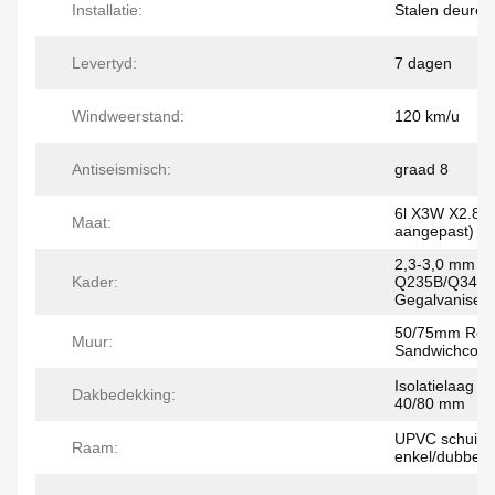
Installatie:
Stalen deuren
Levertyd:
7 dagen
Windweerstand:
120 km/u
Antiseismisch:
graad 8
6l X3W X2.8H
Maat:
aangepast)
2,3-3,0 mm di
Kader:
Q235B/Q345
Gegalvaniseer
50/75mm Roc
Muur:
Sandwichcomi
Isolatielaag v
Dakbedekking:
40/80 mm
UPVC schuifr
Raam:
enkel/dubbel 