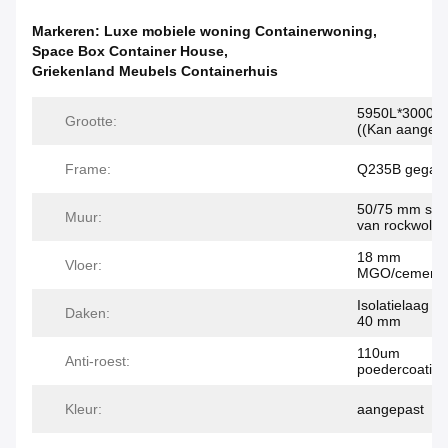
Markeren:
Luxe mobiele woning Containerwoning
,
Space Box Container House
,
Griekenland Meubels Containerhuis
5950L*3000W
Grootte:
((Kan aangep
Frame:
Q235B gegalva
50/75 mm san
Muur:
van rockwol
18 mm
Vloer:
MGO/cementve
Isolatielaag v
Daken:
40 mm
110um
Anti-roest:
poedercoating
Kleur:
aangepast