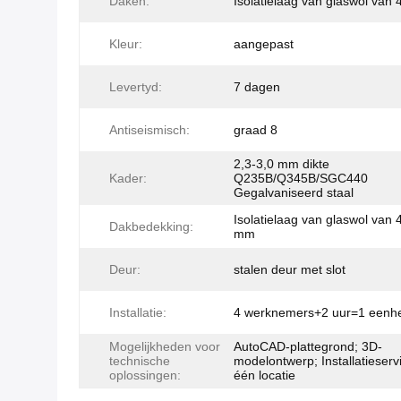
Daken:
Isolatielaag van glaswol van
Kleur:
aangepast
Levertyd:
7 dagen
Antiseismisch:
graad 8
2,3-3,0 mm dikte
Kader:
Q235B/Q345B/SGC440
Gegalvaniseerd staal
Isolatielaag van glaswol van 
Dakbedekking:
mm
Deur:
stalen deur met slot
Installatie:
4 werknemers+2 uur=1 eenh
Mogelijkheden voor
AutoCAD-plattegrond; 3D-
technische
modelontwerp; Installatieserv
oplossingen:
één locatie