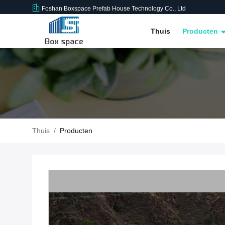
Foshan Boxspace Prefab House Technology Co., Ltd
Thuis
Producten
Thuis
/
Producten