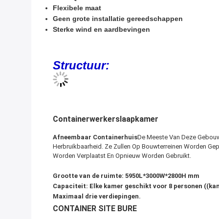
Productbeschrijving:
BOX SPACE Afneembare Containerhuis
Het Wordt Ge
Producten, Het Zal Een Grote Hulp Zijn Voor U Om D
Het Heeft Een Plat Dak, Isolatie Sandwich Panelen 
Degenen Die Snel En Efficiënt Moeten OpzettenHet I