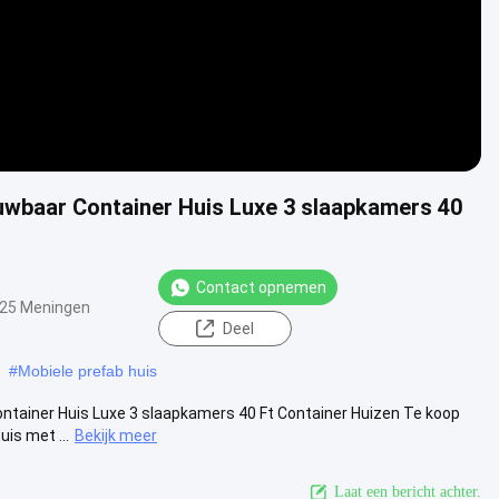
uwbaar Container Huis Luxe 3 slaapkamers 40
Contact opnemen
25 Meningen
Deel
#
Mobiele prefab huis
tainer Huis Luxe 3 slaapkamers 40 Ft Container Huizen Te koop
is met ...
Bekijk meer
Laat een bericht achter.