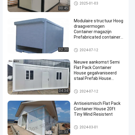
Draagbare kantoorcontainer
2025-01-03
00:45
Modulaire structuur Hoog
draagvermogen
Container magazijn
Prefabricated container
boxes magazijn met
isolatie
Het vlakke Huis van de Pakcon
02:30
2024-07-12
tainer
Nieuwe aankomst Semi
Flat Pack Container
House gegalvaniseerd
staal Prefab House
Container Frame
Prefabricated Houses In
Het vlakke Huis van de Pakcon
04:34
2024-07-12
China
tainer
Antiseismisch Flat Pack
Container House 20ft
Tiny Wind Resistent
Het vlakke Huis van de Pakcon
2024-03-01
tainer
01:33