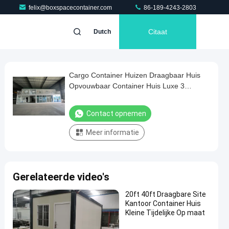
felix@boxspacecontainer.com
86-189-4243-2803
Citaat
Dutch
Cargo Container Huizen Draagbaar Huis
Opvouwbaar Container Huis Luxe 3
slaapkamers 40 Ft Container Huizen Te
koop
Contact opnemen
Meer informatie
Gerelateerde video's
20ft 40ft Draagbare Site
Kantoor Container Huis
Kleine Tijdelijke Op maat